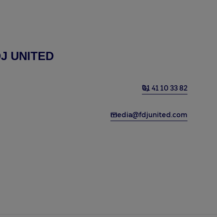
FDJ UNITED
01 41 10 33 82
media@fdjunited.com