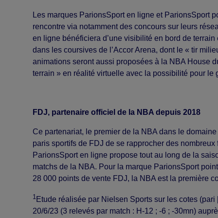
Les marques ParionsSport en ligne et ParionsSport poi
rencontre via notamment des concours sur leurs résea
en ligne bénéficiera d’une visibilité en bord de terrai
dans les coursives de l’Accor Arena, dont le « tir milie
animations seront aussi proposées à la NBA House du 1
terrain » en réalité virtuelle avec la possibilité pour 
FDJ, partenaire officiel de la NBA depuis 2018
Ce partenariat, le premier de la NBA dans le domaine
paris sportifs de FDJ de se rapprocher des nombreux 
ParionsSport en ligne propose tout au long de la saiso
matchs de la NBA. Pour la marque ParionsSport point
28 000 points de vente FDJ, la NBA est la première co
1
Etude réalisée par Nielsen Sports sur les cotes (par
20/6/23 (3 relevés par match : H-12 ; -6 ; -30mn) aupr