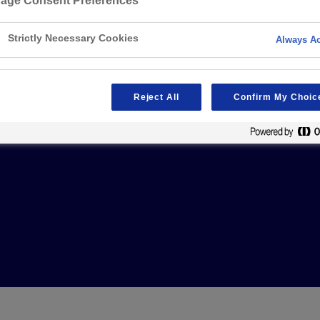
 EN LIGNE
age Consent Preferences
Réseau
UN SPECTATEUR
res
Strictly Necessary Cookies
Always Ac
IR À 100 000
e parties prenantes
Reject All
Confirm My Choic
LE MILIEU DU