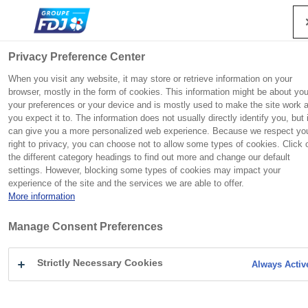
Recherche
Me
Privacy Preference Center
When you visit any website, it may store or retrieve information on your
browser, mostly in the form of cookies. This information might be about you
your preferences or your device and is mostly used to make the site work 
Groupe
Engagements
Presse
Investisseurs
Vous
Accueil
Communiqués de presse
Groupe
F
F
F
F
you expect it to. The information does not usually directly identify you, but i
êtes
Loto : un couple de Seine-Maritime remporte 20 millions d’euros,
Engagements
can give you a more personalized web experience. Because we respect yo
ici
record du département
e
e
e
e
FDJ UNITED est un champion européen des jeux d’argent
Héritière de la Loterie nationale, qui a vu le jour en 1933
FDJ UNITED entretient avec les investisseurs et ses
Presse
L
:
Contact presse
right to privacy, you can choose not to allow some types of cookies. Click 
r
r
r
r
et de hasard, avec un large portefeuille de marques
pour venir en aide aux victimes de la Grande Guerre, FDJ
actionnaires, tant individuels qu’institutionnels, une
Carrières
a
the different category headings to find out more and change our default
m
m
m
m
iconiques et une excellence technologique reconnue.
UNITED garde la responsabilité sociétale au cœur de son
relation de confiance fondée sur le dialogue et la
Investisseurs
settings. However, blocking some types of cookies may impact your
n
e
e
e
e
LOTO
modèle.
transparence.
experience of the site and the services we are able to offer.
c
r
r
r
r
01 FÉVRIER 2024
More information
e
Communiqués de presse
r
FDJ UNITED en bref
LOTO : UN COUPLE
Information réglementée
Manage Consent Preferences
l
Découvrir la rubrique
Découvrir la rubrique
a
Engagement des collaborateurs
DE SEINE-MARITIME
Dossiers de presse
r
Strictly Necessary Cookies
Always Activ
Suivre l’action
Innovation
Activités
e
REMPORTE 20
Histoire
Agenda
c
Jeu responsable
Sport
Patrimoine
NOTRE POLITIQUE RSE
Suivre l’action
h