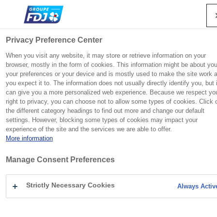
Recherche
Me
Privacy Preference Center
When you visit any website, it may store or retrieve information on your
browser, mostly in the form of cookies. This information might be about you
your preferences or your device and is mostly used to make the site work 
Groupe
Engagements
Presse
Investisseurs
Vous
Accueil
Communiqués de presse
Groupe
F
F
F
F
you expect it to. The information does not usually directly identify you, but i
êtes
Fête Nationale : Un tirage Loto exceptionnel de 10 millions d’euros, aux
Engagements
can give you a more personalized web experience. Because we respect yo
ici
couleurs du Bleuet de France, qui célèbre ses 100 ans de solidarité et
e
e
e
e
FDJ UNITED est un champion européen des jeux d’argent et
Héritière de la Loterie nationale, qui a vu le jour en 1933 pour
FDJ UNITED entretient avec les investisseurs et ses
Presse
L
:
mémoire
Contact presse
right to privacy, you can choose not to allow some types of cookies. Click 
r
r
r
r
de hasard, avec un large portefeuille de marques iconiques et
venir en aide aux victimes de la Grande Guerre, FDJ UNITED
actionnaires, tant individuels qu’institutionnels, une relation de
Carrières
a
the different category headings to find out more and change our default
m
m
m
m
une excellence technologique reconnue.
garde la responsabilité sociétale au cœur de son modèle.
confiance fondée sur le dialogue et la transparence.
Investisseurs
settings. However, blocking some types of cookies may impact your
n
e
e
e
e
experience of the site and the services we are able to offer.
c
r
r
r
r
LOTERIE
More information
e
LOTO
Communiqués de presse
r
FDJ UNITED en bref
Découvrir la rubrique
Découvrir la rubrique
10 JUILLET 2025
Information réglementée
Manage Consent Preferences
l
a
FÊTE NATIONALE : UN
Engagement des collaborateurs
Suivre l’action
Dossiers de presse
r
Strictly Necessary Cookies
Always Activ
Innovation
Activités
Jeu responsable
Sport
e
TIRAGE LOTO
Histoire
NOTRE POLITIQUE RSE
Suivre l’action
Agenda
c
Patrimoine
Fondation
h