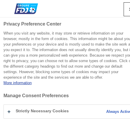
Recherche
Me
Fermer
Privacy Preference Center
When you visit any website, it may store or retrieve information on your
browser, mostly in the form of cookies. This information might be about you
your preferences or your device and is mostly used to make the site work 
Groupe
Engagements
Presse
Investisseurs
Vous
Accueil
Fondation FDJ UNITED
Groupe
F
F
F
F
you expect it to. The information does not usually directly identify you, but i
êtes
Engagements
can give you a more personalized web experience. Because we respect yo
ici
e
e
e
e
FDJ UNITED est un champion européen des jeux d’argent
Héritière de la Loterie nationale, qui a vu le jour en 1933
FDJ UNITED entretient avec les investisseurs et ses
Presse
L
:
Contact presse
right to privacy, you can choose not to allow some types of cookies. Click 
r
r
r
r
FONDATION FDJ UNITED
et de hasard, avec un large portefeuille de marques
pour venir en aide aux victimes de la Grande Guerre, FDJ
actionnaires, tant individuels qu’institutionnels, une
Carrières
a
the different category headings to find out more and change our default
m
m
m
m
iconiques et une excellence technologique reconnue.
UNITED garde la responsabilité sociétale au cœur de son
relation de confiance fondée sur le dialogue et la
Investisseurs
settings. However, blocking some types of cookies may impact your
n
e
e
e
e
FAIRE AVANCER
modèle.
transparence.
experience of the site and the services we are able to offer.
c
r
r
r
r
More information
e
L’ÉGALITÉ DES
Communiqués de presse
r
FDJ UNITED en bref
Information réglementée
Manage Consent Preferences
l
Découvrir la rubrique
Découvrir la rubrique
CHANCES
a
Engagement des collaborateurs
Dossiers de presse
r
Strictly Necessary Cookies
Always Activ
Suivre l’action
Innovation
Activités
e
Histoire
Agenda
c
Jeu responsable
Sport
Patrimoine
NOTRE POLITIQUE RSE
Suivre l’action
h